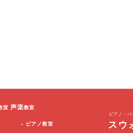
声楽
教室
教室
ピアノ・バ
スウ
ピアノ教室